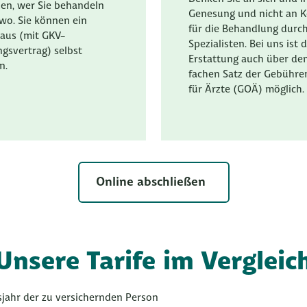
en, wer Sie behandeln
Genesung und nicht an Ko
 wo. Sie können ein
für die Behandlung durc
aus (mit GKV-
Spezialisten. Bei uns ist d
gsvertrag) selbst
Erstattung auch über de
n.
fachen Satz der Gebühr
für Ärzte (GOÄ) möglich.
Online abschließen
Unsere Tarife im Vergleic
jahr der zu versichernden Person