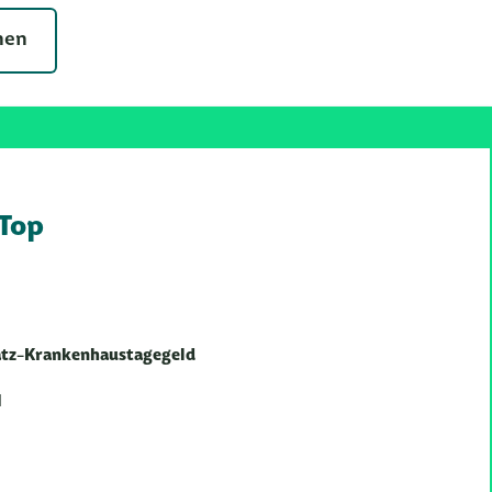
nen
 Top
rsatz-Krankenhaustagegeld
l