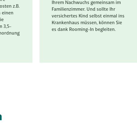
Ihrem Nachwuchs gemeinsam im
sten z.B.
Familienzimmer. Und sollte Ihr
h einen
versichertes Kind selbst einmal ins
ie
Krankenhaus müssen, können Sie
m 3,5-
es dank Rooming-In begleiten.
enordnung
h