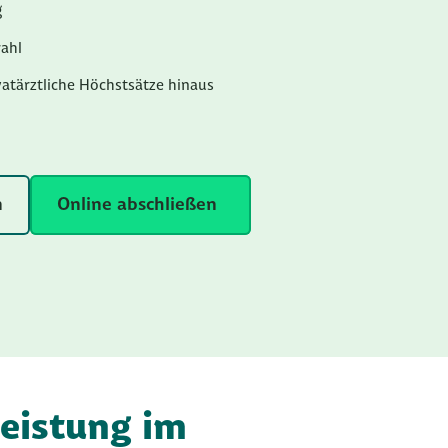
g
ahl
vatärztliche Höchstsätze hinaus
n
Online abschließen
eistung im