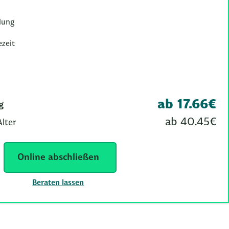
lung
ezeit
ab 17.66€
g
ab 40.45€
Alter
Online abschließen
Beraten lassen