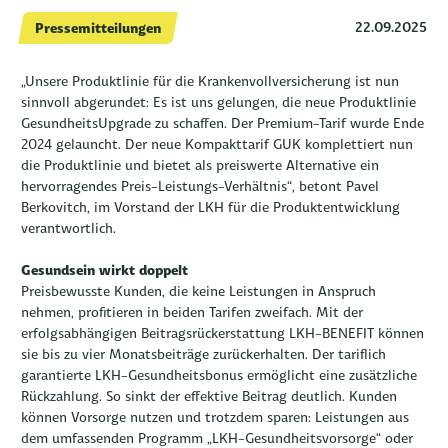
22.09.2025
Pressemitteilungen
„Unsere Produktlinie für die Krankenvollversicherung ist nun
sinnvoll abgerundet: Es ist uns gelungen, die neue Produktlinie
GesundheitsUpgrade zu schaffen. Der Premium-Tarif wurde Ende
2024 gelauncht. Der neue Kompakttarif GUK komplettiert nun
die Produktlinie und bietet als preiswerte Alternative ein
hervorragendes Preis-Leistungs-Verhältnis“, betont Pavel
Berkovitch, im Vorstand der LKH für die Produktentwicklung
verantwortlich.
Gesundsein wirkt doppelt
Preisbewusste Kunden, die keine Leistungen in Anspruch
nehmen, profitieren in beiden Tarifen zweifach. Mit der
erfolgsabhängigen Beitragsrückerstattung LKH-BENEFIT können
sie bis zu vier Monatsbeiträge zurückerhalten. Der tariflich
garantierte LKH-Gesundheitsbonus ermöglicht eine zusätzliche
Rückzahlung. So sinkt der effektive Beitrag deutlich. Kunden
können Vorsorge nutzen und trotzdem sparen: Leistungen aus
dem umfassenden Programm „LKH-Gesundheitsvorsorge“ oder