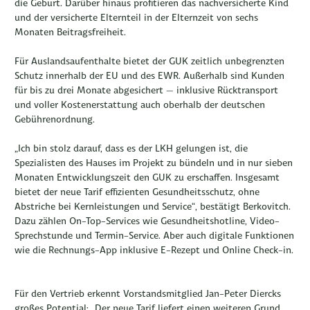
die Geburt. Darüber hinaus profitieren das nachversicherte Kind
und der versicherte Elternteil in der Elternzeit von sechs
Monaten Beitragsfreiheit.
Für Auslandsaufenthalte bietet der GUK zeitlich unbegrenzten
Schutz innerhalb der EU und des EWR. Außerhalb sind Kunden
für bis zu drei Monate abgesichert – inklusive Rücktransport
und voller Kostenerstattung auch oberhalb der deutschen
Gebührenordnung.
„Ich bin stolz darauf, dass es der LKH gelungen ist, die
Spezialisten des Hauses im Projekt zu bündeln und in nur sieben
Monaten Entwicklungszeit den GUK zu erschaffen. Insgesamt
bietet der neue Tarif effizienten Gesundheitsschutz, ohne
Abstriche bei Kernleistungen und Service“, bestätigt Berkovitch.
Dazu zählen On-Top-Services wie Gesundheitshotline, Video-
Sprechstunde und Termin-Service. Aber auch digitale Funktionen
wie die Rechnungs-App inklusive E-Rezept und Online Check-in.
Für den Vertrieb erkennt Vorstandsmitglied Jan-Peter Diercks
großes Potential: „Der neue Tarif liefert einen weiteren Grund,